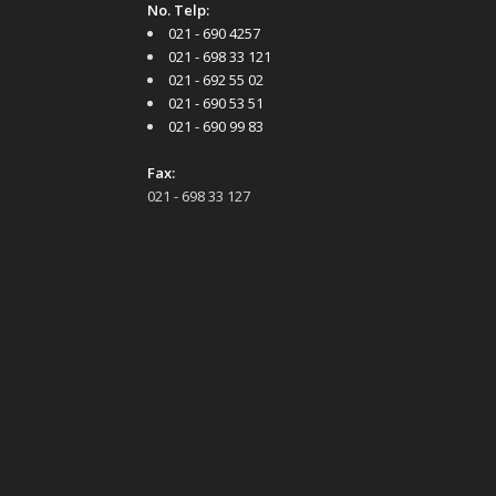
No. Telp:
021 - 690 4257
021 - 698 33 121
021 - 692 55 02
021 - 690 53 51
021 - 690 99 83
Fax:
021 - 698 33 127