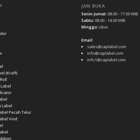
P
JAM BUKA
Senin-Jumat:
08.00 - 17.00 WIB
Sabtu:
08.00 - 14.00 WIB
Minggu:
Libur
rder
Email:
sales@caplabel.com
w
info@caplabel.com
info1@caplabel.com
el
el (Kraft)
Roll
 Label
licator
abel
 Label
Label Pecah Telur
Label Void
el
abel
Ribbon