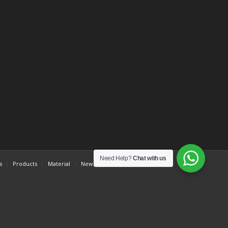
Need Help?
Chat with us
s
Products
Material
News
Order Now
Contact