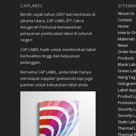
CAPLABEL
SITEMA
About Us
Berdiri sejak tahun 2007 dan berlokasi di
Contact
Jakarta Utara, CAP LABEL (PT Cakra
Home
Anugerah Perkasa) menawarkan
How to O
pelayanan pembuatan label di seluruh
Materials
negeri.
News
CAP LABEL hadir untuk memberikan label
Order No
berkualitas tinggi dan kepuasan
Products
pelanggan.
Blank Lab
Green Lab
Bersama CAP LABEL, anda tidak hanya
Hang Tag 
mendapat supplier (pemasok) tapi juga
Hologram
partner untuk kebutuhan label anda.
Label App
Product L
Promotion
Security 
Security 
Static Lab
Thermal L
Thermal 