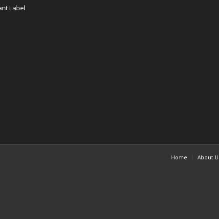
nt Label
Home
About U